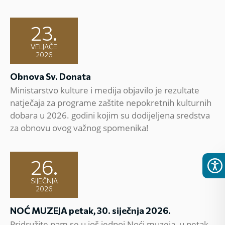
23.
VELJAČE
2026
Obnova Sv. Donata
Ministarstvo kulture i medija objavilo je rezultate
natječaja za programe zaštite nepokretnih kulturnih
dobara u 2026. godini kojim su dodijeljena sredstva
za obnovu ovog važnog spomenika!
26.
SIJEČNJA
2026
NOĆ MUZEJA petak, 30. siječnja 2026.
Pridružite nam se u još jednoj Noći muzeja, u petak,