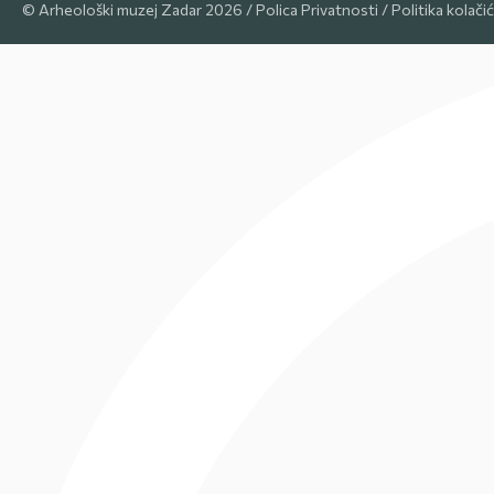
© Arheološki muzej Zadar 2026 /
Polica Privatnosti
/
Politika kolači