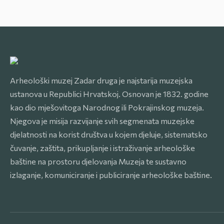
Arheološki muzej Zadar druga je najstarija muzejska
ustanova u Republici Hrvatskoj. Osnovan je 1832. godine
kao dio mješovitoga Narodnog ili Pokrajinskog muzeja.
Njegova je misija razvijanje svih segmenata muzejske
djelatnosti na korist društva u kojem djeluje, sistematsko
čuvanje, zaštita, prikupljanje i istraživanje arheološke
baštine na prostoru djelovanja Muzeja te sustavno
izlaganje, komuniciranje i publiciranje arheološke baštine.