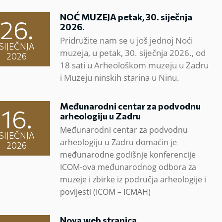
NOĆ MUZEJA petak, 30. siječnja
26.
2026.
Pridružite nam se u još jednoj Noći
SIJEČNJA
muzeja, u petak, 30. siječnja 2026., od
2026
18 sati u Arheološkom muzeju u Zadru
i Muzeju ninskih starina u Ninu.
Međunarodni centar za podvodnu
16.
arheologiju u Zadru
Međunarodni centar za podvodnu
SIJEČNJA
arheologiju u Zadru domaćin je
2026
međunarodne godišnje konferencije
ICOM-ova međunarodnog odbora za
muzeje i zbirke iz područja arheologije i
povijesti (ICOM – ICMAH)
Nova web stranica