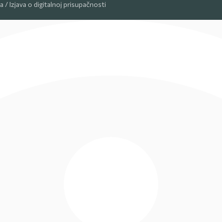
ća
/
Izjava o digitalnoj prisupačnosti