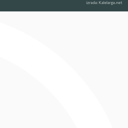
izrada:
Kalelarga.net