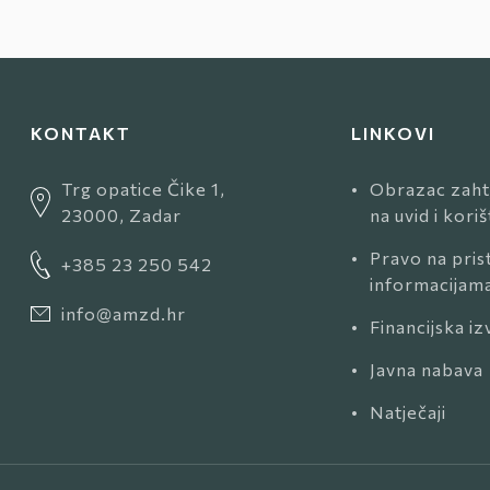
KONTAKT
LINKOVI
Trg opatice Čike 1,
•
Obrazac zaht
23000, Zadar
na uvid i kori
•
Pravo na pris
+385 23 250 542
informacijam
info@amzd.hr
•
Financijska iz
•
Javna nabava
•
Natječaji