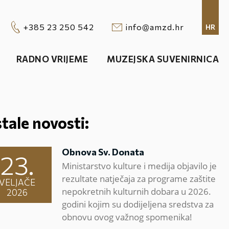
+385 23 250 542
info@amzd.hr
HR
RADNO VRIJEME
MUZEJSKA SUVENIRNICA
tale novosti:
Obnova Sv. Donata
23.
Ministarstvo kulture i medija objavilo je
rezultate natječaja za programe zaštite
VELJAČE
nepokretnih kulturnih dobara u 2026.
2026
godini kojim su dodijeljena sredstva za
obnovu ovog važnog spomenika!