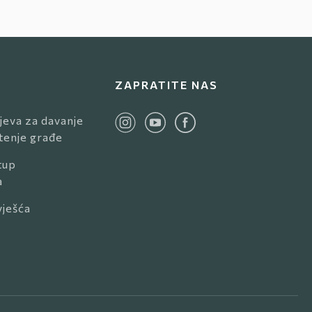
ZAPRATITE NAS
jeva za davanje
štenje građe
tup
a
vješća