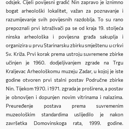
odsjek. Cijeli povijesni gradić Nin zapravo je iznimno
bogat arheološki lokalitet, važan za poznavanje i
razumijevanje svih povijesnih razdoblja. To su rano
prepoznali prvi istraživači pa se od kraja 19. stoljeća
ninska arheološka i povijesna građa sakuplja i
organizira u prvu Starinarsku zbirku smještenu u crkvi
Sv. Križa. Prvi korak prema ustroju suvremene zbirke
učinjen je 1960. dodjeljivanjem zgrade na Trgu
Kraljevac Arheološkomu muzeju Zadar, u kojoj je iste
godine otvoren prvi stalni postav Područne zbirke
Nin. Tijekom 1970. i 1971. zgrada je proširena, a postav
je obnovljen i dopunjen novim vitrinama i nalazima.
Preuređenje postava prema suvremenim
muzeološkim standardima uslijedilo je nakon
završetka Domovinskoga rata, 1999. godine.