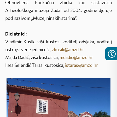
Obnovljena Područna zbirka kao sastavnica
Arheološkoga muzeja Zadar od 2004. godine djeluje
pod nazivom „Muzej ninskih starina“.
Djelatnici:
Vladimir Kusik, viši kustos, voditelj odsjeka, voditelj
ustrojstvene jedinice 2,
vkusik@amzd.hr
Majda Dadić, viša kustosica,
mdadic@amzd.hr
Ines Šelendić Taras, kustosica,
istaras@amzd.hr