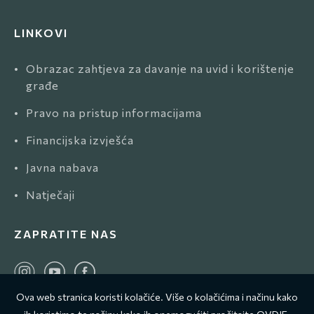
LINKOVI
•
Obrazac zahtjeva za davanje na uvid i korištenje
građe
•
Pravo na pristup informacijama
•
Financijska izvješća
•
Javna nabava
•
Natječaji
ZAPRATITE NAS
Ova web stranica koristi kolačiće. Više o kolačićima i načinu kako