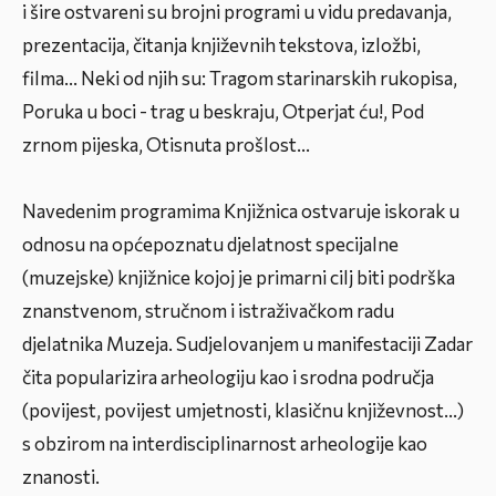
i šire ostvareni su brojni programi u vidu predavanja,
prezentacija, čitanja književnih tekstova, izložbi,
filma... Neki od njih su:
Tragom starinarskih rukopisa
,
Poruka u boci - trag u beskraju
,
Otperjat ću!, Pod
zrnom pijeska, Otisnuta prošlost
...
Navedenim programima Knjižnica ostvaruje iskorak u
odnosu na općepoznatu djelatnost specijalne
(muzejske) knjižnice kojoj je primarni cilj biti podrška
znanstvenom, stručnom i istraživačkom radu
djelatnika Muzeja. Sudjelovanjem u manifestaciji
Zadar
čita
popularizira arheologiju kao i srodna područja
(povijest, povijest umjetnosti, klasičnu književnost...)
s obzirom na interdisciplinarnost arheologije kao
znanosti.