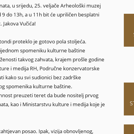
a, u srijedu, 25. veljače Arheološki muzej
 9 do 13h, a u 11h bit će upriličen besplatni
. Jakova Vučića!
ndi proteklo je gotovo pola stoljeća.
ijednom spomeniku kulturne baštine
oženosti takvog zahvata, krajem prošle godine
ulture i medija RH, Područne konzervatorske
ti kako su svi sudionici bez zadrške
og spomenika kulturne baštine.
nost preuzeti teret da bude nositelj prvog
S
ata, kao i Ministarstvu kulture i medija koje je
htjevan posao. Ipak, vizija obnovljenog,