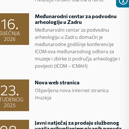
Međunarodni centar za podvodnu
16.
arheologiju u Zadru
Međunarodni centar za podvodnu
SIJEČNJA
arheologiju u Zadru domaćin je
2026
međunarodne godišnje konferencije
ICOM-ova međunarodnog odbora za
muzeje i zbirke iz područja arheologije i
povijesti (ICOM – ICMAH)
Nova web stranica
23.
Objavljena nova internet stranica
muzeja
TUDENOG
2025
Javni natječaj za prodaju službenog
vozila prikupljanjem pisanih ponuda