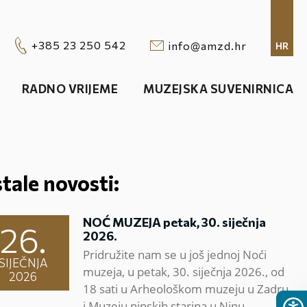
+385 23 250 542
info@amzd.hr
HR
RADNO VRIJEME
MUZEJSKA SUVENIRNICA
tale novosti:
NOĆ MUZEJA petak, 30. siječnja
26.
2026.
Pridružite nam se u još jednoj Noći
SIJEČNJA
muzeja, u petak, 30. siječnja 2026., od
2026
18 sati u Arheološkom muzeju u Zadru
i Muzeju ninskih starina u Ninu.