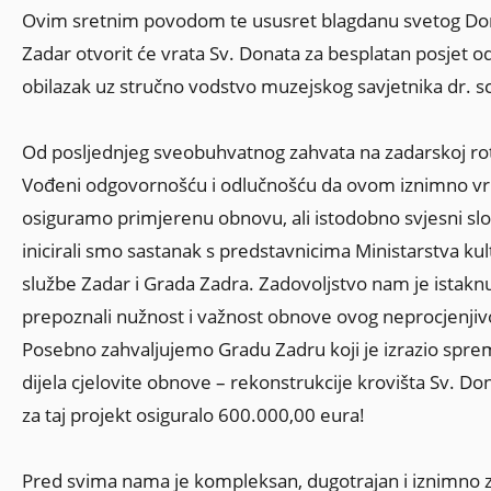
Ovim sretnim povodom te ususret blagdanu svetog Donat
Zadar otvorit će vrata Sv. Donata za besplatan posjet od
obilazak uz stručno vodstvo muzejskog savjetnika dr. sc
Od posljednjeg sveobuhvatnog zahvata na zadarskoj roto
Vođeni odgovornošću i odlučnošću da ovom iznimno vr
osiguramo primjerenu obnovu, ali istodobno svjesni sl
inicirali smo sastanak s predstavnicima Ministarstva k
službe Zadar i Grada Zadra. Zadovoljstvo nam je istaknu
prepoznali nužnost i važnost obnove ovog neprocjenjiv
Posebno zahvaljujemo Gradu Zadru koji je izrazio sprem
dijela cjelovite obnove – rekonstrukcije krovišta Sv. Don
za taj projekt osiguralo 600.000,00 eura!
Pred svima nama je kompleksan, dugotrajan i iznimno za