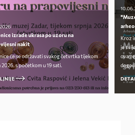
10.06
"Muzej
arheo
.2026
nice izrade ukrasa po uzoru na
Kroz i
vijesni nakit
je svij
nice će se održavati svakog četvrtka tijekom
ova ve
 2026. s početkom u 19 sati.
dogodo
LJNIJE
DETA