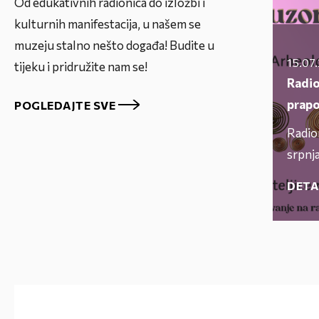
Od edukativnih radionica do izložbi i
kulturnih manifestacija, u našem se
muzeju stalno nešto događa! Budite u
15.07
tijeku i pridružite nam se!
Radio
prapo
POGLEDAJTE SVE
Radio
srpnja
DETA