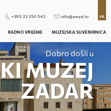
+385 23 250 542
info@amzd.hr
HR
RADNO VRIJEME
MUZEJSKA SUVENIRNICA
Dobro došli u
KI MUZEJ
ZADAR