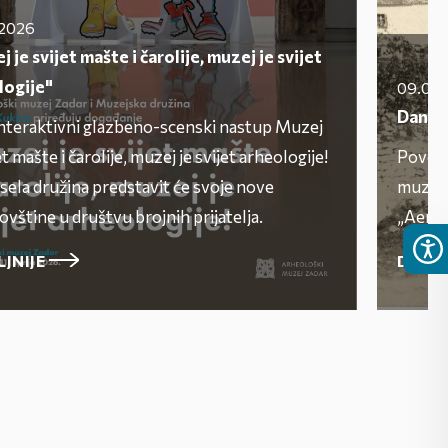
.2026
 je svijet mašte i čarolije, muzej je svijet
logije"
09.06
Dan gr
nteraktivni glazbeno-scenski nastup Muzej
et mašte i čarolije, muzej je svijet arheologije!
Povodo
sela družina predstavit će svoje nove
muzej 
vštine u društvu brojnih prijatelja.
„Aenon
LJNIJE
DETAL