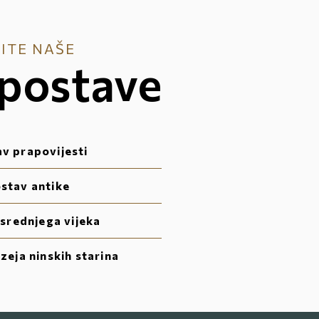
ITE NAŠE
 postave
av prapovijesti
ostav antike
 srednjega vijeka
zeja ninskih starina