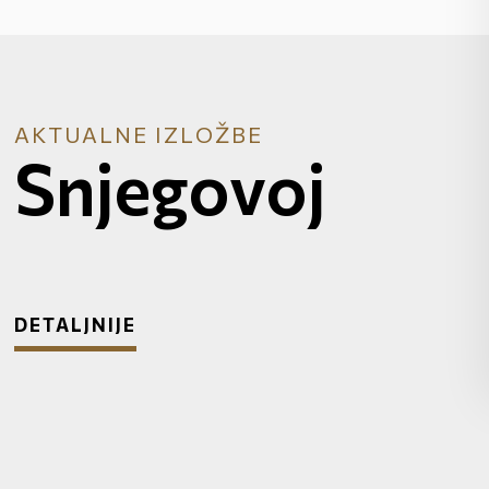
AKTUALNE IZLOŽBE
AKTUALNE IZLOŽBE
Snjegovoj
Izložba 2.
DETALJNIJE
DETALJNIJE