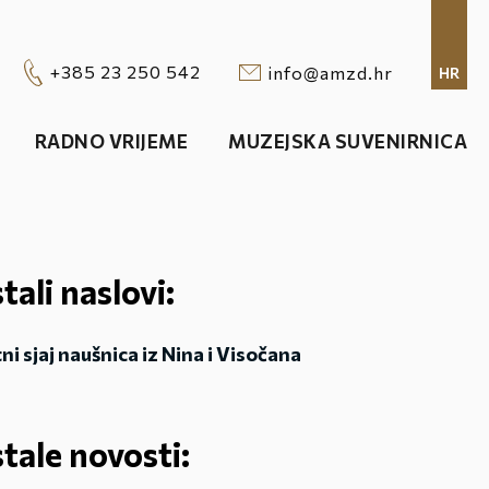
+385 23 250 542
info@amzd.hr
HR
RADNO VRIJEME
MUZEJSKA SUVENIRNICA
tali naslovi:
ni sjaj naušnica iz Nina i Visočana
tale novosti: