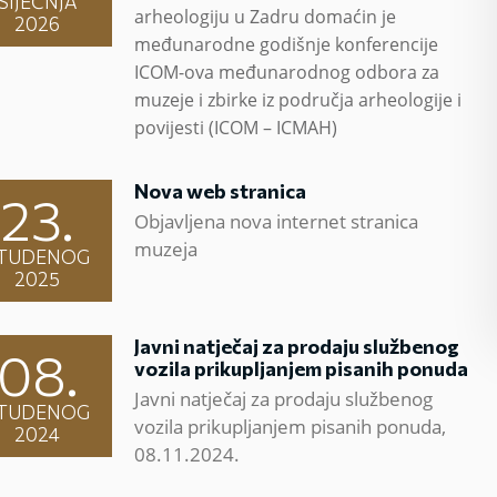
SIJEČNJA
arheologiju u Zadru domaćin je
2026
međunarodne godišnje konferencije
ICOM-ova međunarodnog odbora za
muzeje i zbirke iz područja arheologije i
povijesti (ICOM – ICMAH)
Nova web stranica
23.
Objavljena nova internet stranica
muzeja
TUDENOG
2025
Javni natječaj za prodaju službenog
08.
vozila prikupljanjem pisanih ponuda
Javni natječaj za prodaju službenog
TUDENOG
vozila prikupljanjem pisanih ponuda,
2024
08.11.2024.