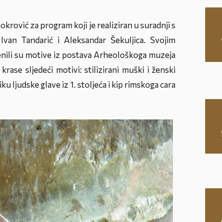
krović za program koji je realiziran u suradnji s
Ivan Tandarić i Aleksandar Šekuljica. Svojim
enili su motive iz postava Arheološkoga muzeja
krase sljedeći motivi: stilizirani muški i ženski
liku ljudske glave iz 1. stoljeća i kip rimskoga cara