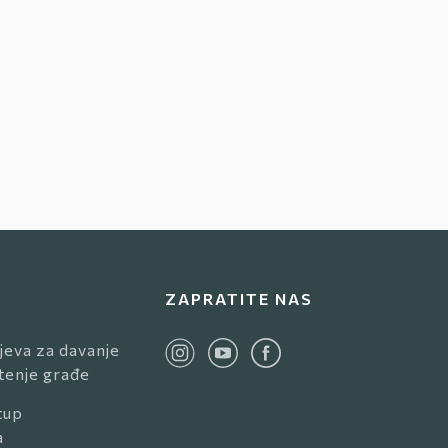
ZAPRATITE NAS
jeva za davanje
štenje građe
tup
a