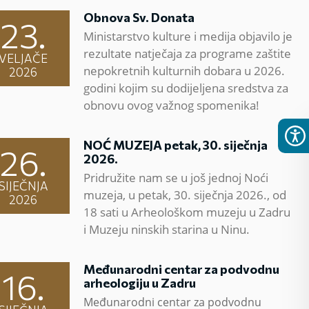
Obnova Sv. Donata
23.
Ministarstvo kulture i medija objavilo je
rezultate natječaja za programe zaštite
VELJAČE
nepokretnih kulturnih dobara u 2026.
2026
godini kojim su dodijeljena sredstva za
obnovu ovog važnog spomenika!
NOĆ MUZEJA petak, 30. siječnja
26.
2026.
Pridružite nam se u još jednoj Noći
SIJEČNJA
muzeja, u petak, 30. siječnja 2026., od
2026
18 sati u Arheološkom muzeju u Zadru
i Muzeju ninskih starina u Ninu.
Međunarodni centar za podvodnu
16.
arheologiju u Zadru
Međunarodni centar za podvodnu