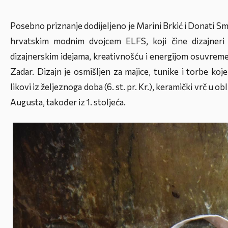
Posebno priznanje dodijeljeno je Marini Brkić i Donati Smo
hrvatskim modnim dvojcem ELFS, koji čine dizajneri 
dizajnerskim idejama, kreativnošću i energijom osuvrem
Zadar. Dizajn je osmišljen za majice, tunike i torbe koje 
likovi iz željeznoga doba (6. st. pr. Kr.), keramički vrč u ob
Augusta, također iz 1. stoljeća.