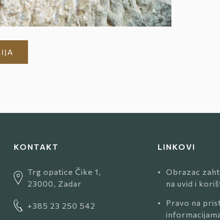
IJA
KONTAKT
LINKOVI
Trg opatice Čike 1,
•
Obrazac zaht
23000, Zadar
na uvid i kori
•
Pravo na pris
+385 23 250 542
informacijam